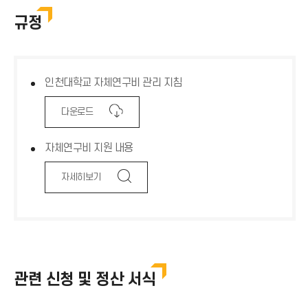
자체연구비
규정
학술활동 지원비
인천대학교 자체연구비 관리 지침
다
다
다
다운로드
운
운
운
로
로
로
자체연구비 지원 내용
드
드
드
아
아
아
이
이
이
돋
돋
돋
자세히보기
콘
콘
콘
보
보
보
기
기
기
아
아
아
이
이
이
콘
콘
콘
관련 신청 및 정산 서식