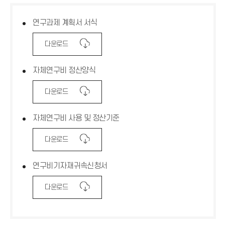
연구과제 계획서 서식
다
다운로드
운
로
자체연구비 정산양식
드
아
이
다
다운로드
콘
운
로
자체연구비 사용 및 정산기준
드
아
이
다
다운로드
콘
운
로
연구비기자재귀속신청서
드
아
이
다
다운로드
콘
운
로
드
아