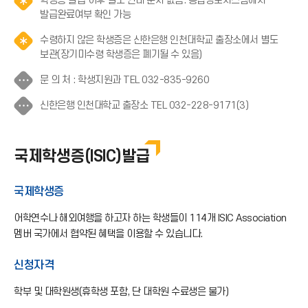
학생증 발급 이후 별도 안내 문자 없음. 통합정보시스템에서
알
발급완료여부 확인 가능
림
수령하지 않은 학생증은 신한은행 인천대학교 출장소에서 별도
(
알
보관(장기미수령 학생증은 폐기될 수 있음)
*
림
아
·
문 의 처 : 학생지원과 TEL 032-835-9260
(
이
·
*
콘
·
신한은행 인천대학교 출장소 TEL 032-228-9171(3)
·
아
)
·
아
이
·
이
콘
아
콘
국제학생증(ISIC)발급
)
이
콘
국제학생증
어학연수나 해외여행을 하고자 하는 학생들이 114개 ISIC Association
멤버 국가에서 협약된 혜택을 이용할 수 있습니다.
신청자격
학부 및 대학원생(휴학생 포함, 단 대학원 수료생은 불가)