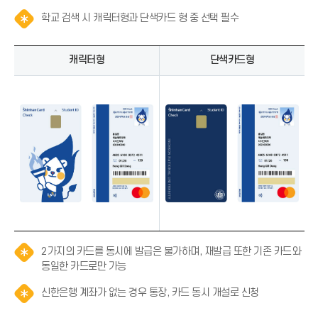
알
학교 검색 시 캐릭터형과 단색카드 형 중 선택 필수
림
(
캐릭터형
단색카드형
*
아
이
콘
)
2가지의 카드를 동시에 발급은 불가하며, 재발급 또한 기존 카드와
알
동일한 카드로만 가능
림
알
신한은행 계좌가 없는 경우 통장, 카드 동시 개설로 신청
(
림
*