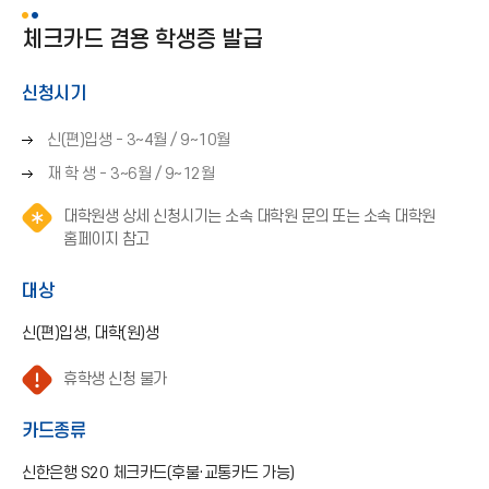
체크카드 겸용 학생증 발급
신청시기
오
신(편)입생 - 3~4월 / 9~10월
른
오
재 학 생 - 3~6월 / 9~12월
쪽
른
화
대학원생 상세 신청시기는 소속 대학원 문의 또는 소속 대학원
쪽
살
알
홈페이지 참고
화
표
림
살
(
(
표
대상
→
*
(
)
아
신(편)입생, 대학(원)생
→
이
)
콘
주
휴학생 신청 불가
)
의
(
카드종류
느
낌
신한은행 S20 체크카드(후불·교통카드 가능)