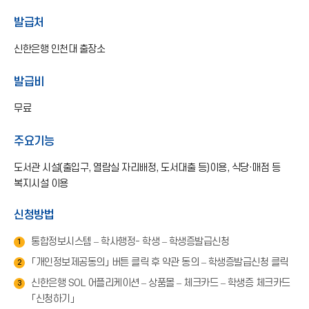
표
아
발급처
이
콘
신한은행 인천대 출장소
)
발급비
무료
주요기능
도서관 시설(출입구, 열람실 자리배정, 도서대출 등)이용, 식당·매점 등
복지시설 이용
신청방법
통합정보시스템 – 학사행정- 학생 – 학생증발급신청
1
「개인정보제공동의」 버튼 클릭 후 약관 동의 – 학생증발급신청 클릭
2
신한은행 SOL 어플리케이션 – 상품몰 – 체크카드 – 학생증 체크카드
3
「신청하기」