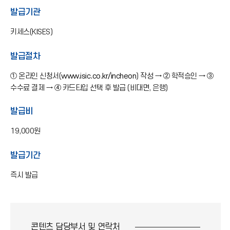
발급기관
키세스(KISES)
발급절차
① 온라인 신청서(
www.isic.co.kr/incheon
) 작성 → ② 학적승인 → ③
수수료 결제 → ④ 카드타입 선택 후 발급 (비대면, 은행)
발급비
19,000원
발급기간
즉시 발급
콘텐츠 담당부서 및
연락처