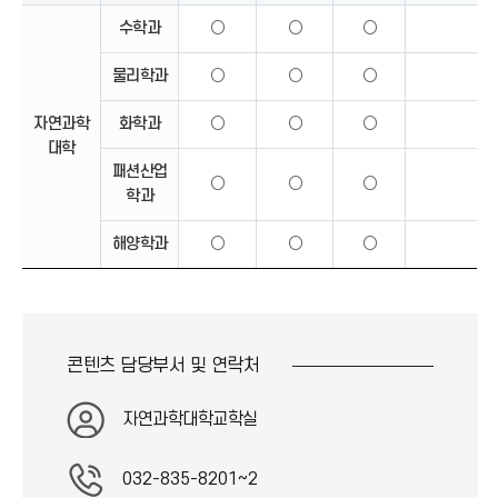
수학과
○
○
○
물리학과
○
○
○
자연과학
화학과
○
○
○
대학
패션산업
○
○
○
학과
해양학과
○
○
○
콘텐츠 담당부서 및
연락처
자연과학대학교학실
032-835-8201~2