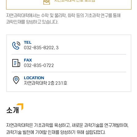
자연과학대학 진로 로드맵
자연과학대학에서는 수학 및 물리학, 화학 등의 기초과학 연구를 통해
과학인재를 양성하고 있습니다.
TEL
032-835-8202, 3
전
FAX
화
032-835-0722
번
팩
호
LOCATION
스
자연과학대학 2층 231호
번
위
호
치
소개
자연과학대학은 기초과학을 육성하고, 새로운 과학기술을 연구개발하며,
과학기술 발전에 기여할 인재를 양성하기 위해 설립되었다.