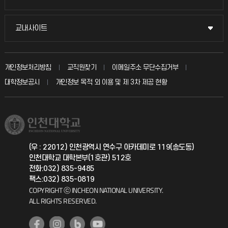
시설예약
불친절신고
국방헬프콜
교내사이트
교내사이트
인터넷증명
자주 묻는 질문(FAQ)
발전기금
교수회
입학안내
개인정보처리방침
교직원찾기
이메일주소 무단수집거부
칭찬마당
산학협력단
교육혁신본부
대학정보공시
개인정보 목적 외 이용 및 제 3차 제공 현황
직원채용
학생서비스 지킴이
소비자생활협동조합
국제교류과
취업정보(학생)
총동문회
국제지원과
(우 : 22012) 인천광역시 연수구 아카데미로 119(송도동)
인천대학교 대학본부(1호관) 512호
공자아카데미
전화:032) 835-9485
팩스:032) 835-0819
기초교육원
COPYRIGHT ⓒ INCHEON NATIONAL UNIVERSITY.
ALL RIGHTS RESERVED.
공학교육혁신센터