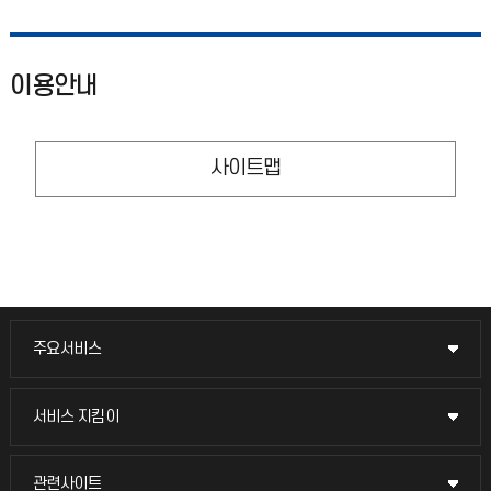
이용안내
사이트맵
주요서비스
주요서비스
교무회의방송
서비스 지킴이
서비스 지킴이
교수채용
묻고 답하기
관련사이트
관련사이트