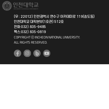
취업정보(학생)
총동문회
국제지원과
(우 : 22012) 인천광역시 연수구 아카데미로 119(송도동)
인천대학교 대학본부(1호관) 512호
공자아카데미
전화:032) 835-9485
팩스:032) 835-0819
기초교육원
COPYRIGHT ⓒ INCHEON NATIONAL UNIVERSITY.
ALL RIGHTS RESERVED.
공학교육혁신센터
대학생활상담센터
사회봉사센터
생활원
원격지원