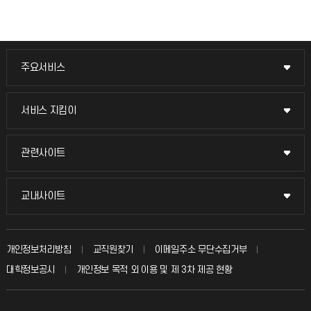
주요서비스
주요서비스
교무회의방송
서비스 지킴이
서비스 지킴이
교수채용
묻고 답하기
관련사이트
관련사이트
시설예약
불친절신고
국방헬프콜
교내사이트
교내사이트
인터넷증명
자주 묻는 질문(FAQ)
발전기금
교수회
입학안내
개인정보처리방침
교직원찾기
이메일주소 무단수집거부
칭찬마당
산학협력단
교육혁신본부
대학정보공시
개인정보 목적 외 이용 및 제 3차 제공 현황
직원채용
학생서비스 지킴이
소비자생활협동조합
국제교류과