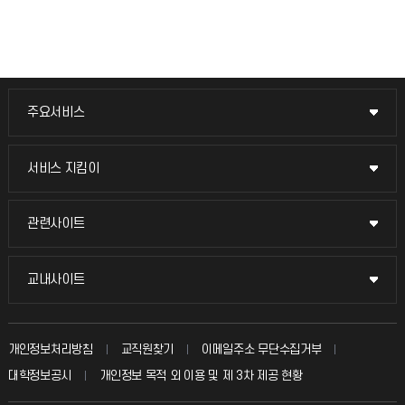
주요서비스
주요서비스
교무회의방송
서비스 지킴이
서비스 지킴이
교수채용
묻고 답하기
관련사이트
관련사이트
시설예약
불친절신고
국방헬프콜
교내사이트
교내사이트
인터넷증명
자주 묻는 질문(FAQ)
발전기금
교수회
입학안내
개인정보처리방침
교직원찾기
이메일주소 무단수집거부
칭찬마당
산학협력단
교육혁신본부
대학정보공시
개인정보 목적 외 이용 및 제 3차 제공 현황
직원채용
학생서비스 지킴이