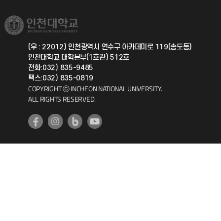
소비자생활협동조합
국제교류과
취업정보(학생)
총동문회
국제지원과
(우 : 22012) 인천광역시 연수구 아카데미로 119(송도동)
인천대학교 대학본부(1호관) 512호
공자아카데미
전화:032) 835-9485
팩스:032) 835-0819
기초교육원
COPYRIGHT ⓒ INCHEON NATIONAL UNIVERSITY.
ALL RIGHTS RESERVED.
공학교육혁신센터
대학생활상담센터
사회봉사센터
생활원
원격지원