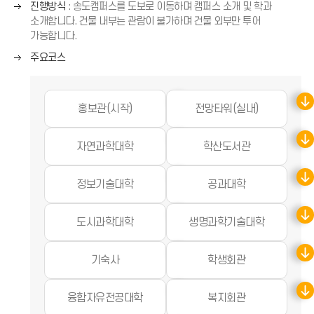
오
진행방식
: 송도캠퍼스를 도보로 이동하며 캠퍼스 소개 및 학과
쪽
른
소개합니다. 건물 내부는 관람이 불가하며 건물 외부만 투어
화
쪽
가능합니다.
살
화
오
표
주요코스
살
른
(
표
쪽
→
(
화
)
홍보관(시작)
전망타워(실내)
→
살
)
표
(
자연과학대학
학산도서관
→
)
정보기술대학
공과대학
도시과학대학
생명과학기술대학
기숙사
학생회관
융합자유전공대학
복지회관