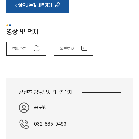
화
)
바
(
찾아오시는길 바로가기
살
→
표
)
로
(
→
영상 및 책자
)
가
캠퍼스맵
웹브로셔
기
아
이
콘텐츠 담당부서 및
연락처
콘
홍보과
032-835-9493