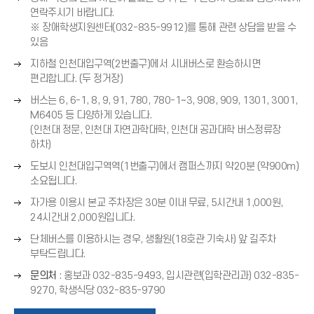
드
른
연락주시기 바랍니다.
쪽
※ 장애학생지원센터(032-835-9912)를 통해 관련 상담을 받을 수
화
있음
아
살
오
지하철 인천대입구역(2번출구)에서 시내버스로 환승하시면
표
이
른
편리합니다. (두 정거장)
(
쪽
오
→
버스는 6, 6-1, 8, 9, 91, 780, 780-1~3, 908, 909, 1301, 3001,
화
콘
른
)
M6405 등 다양하게 있습니다.
살
쪽
(인천대 정문, 인천대 자연과학대학, 인천대 공과대학 버스정류장
표
화
하차)
(
살
오
→
도보시 인천대입구역역(1번출구)에서 캠퍼스까지 약20분 (약900m)
표
른
)
소요됩니다.
(
쪽
오
→
자가용 이용시 본교 주차장은 30분 이내 무료, 5시간내 1,000원,
화
른
)
24시간내 2,000원입니다.
살
쪽
오
표
단체버스를 이용하시는 경우, 생활원(18호관 기숙사) 앞 길주차
화
른
(
부탁드립니다.
살
쪽
→
오
표
문의처
: 홍보과 032-835-9493, 입시관련(입학관리과) 032-835-
화
)
른
(
9270, 학생식당 032-835-9790
살
쪽
→
표