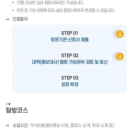
살
70명 이상은 실내 캠퍼스투어만 가능합니다.
표
우천 등 기상 상태에 따라 실내 캠퍼스투어로 변경될 수 있습니다.
(
오
진행절차
→
른
)
쪽
STEP 01
화
방문기관 신청서 제출
살
표
STEP 02
(
대학(홍보대사) 탐방 가능여부 검토 및 회신
→
)
STEP 03
일정 확정
탐방코스
오
소요시간
: 약 50분(홍보영상 시청, 캠퍼스 소개, 학과 소개 등)
른