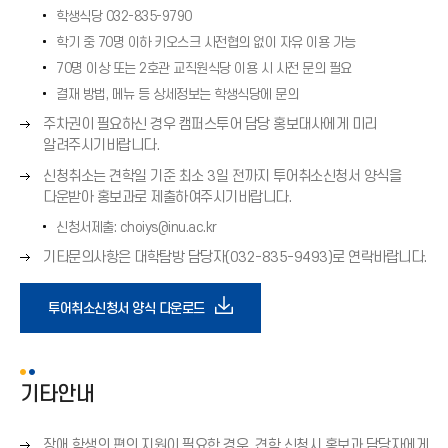
쪽
학생식당 032-835-9790
화
학기 중 70명 이하 키오스크 사전협의 없이 자유 이용 가능
살
표
70명 이상 또는 2호관 교직원식당 이용 시 사전 문의 필요
(
결재 방법, 메뉴 등 상세정보는 학생식당에 문의
→
오
주차권이 필요하신 경우 캠퍼스투어 담당 홍보대사에게 미리
)
른
알려주시기바랍니다.
쪽
오
신청취소는 견학일 기준 최소 3일 전까지 투어취소신청서 양식을
화
른
다운받아 홍보과로 제출하여주시기바랍니다.
살
쪽
표
신청서제출: choiys@inu.ac.kr
화
(
오
기타문의사항은 대학탐방 담당자(032-835-9493)로 연락바랍니다.
살
→
른
표
)
쪽
(
다
투어취소신청서 양식 다운로드
화
→
살
)
운
표
(
기타안내
→
로
)
오
장애 학생의 편의 지원이 필요한 경우, 견학 신청시 홍보과 담당자에게