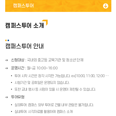
캠퍼스투어소개
캠퍼스투어
투어신청 및 일정
캠퍼스투어
캠퍼스투어 소개
홍보대사
캠퍼스투어 안내
오
신청대상
: 국내외 중고등 교육기관 및 청소년 단체
른
오
운영시간
: 월~금 10:00~16:00
쪽
른
화
투어 시작 시간은 정각 시각만 가능합니다. ex)10:00, 11:00, 12:00 ···
쪽
살
시험기간 및 공휴일은 운영되지 않습니다.
화
표
살
또한 교내 행사 등 사정이 있을 시 운영이 제한될 수 있습니다.
(
표
오
투어유형
→
(
른
)
실외투어: 캠퍼스 외부 투어로 건물 내부 관람은 불가합니다.
→
쪽
)
실내투어: 시각자료를 활용하여 캠퍼스 소개
화