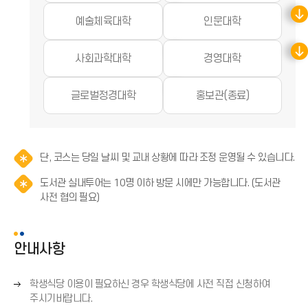
예술체육대학
인문대학
사회과학대학
경영대학
글로벌정경대학
홍보관(종료)
알
단, 코스는 당일 날씨 및 교내 상황에 따라 조정 운영될 수 있습니다.
림
도서관 실내투어는 10명 이하 방문 시에만 가능합니다. (도서관
(
알
사전 협의 필요)
*
림
아
(
이
*
콘
안내사항
아
)
이
오
콘
학생식당 이용이 필요하신 경우 학생식당에 사전 직접 신청하여
른
)
주시기바랍니다.